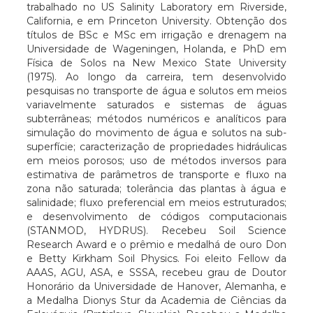
trabalhado no US Salinity Laboratory em Riverside,
California, e em Princeton University. Obtenção dos
títulos de BSc e MSc em irrigação e drenagem na
Universidade de Wageningen, Holanda, e PhD em
Física de Solos na New Mexico State University
(1975). Ao longo da carreira, tem desenvolvido
pesquisas no transporte de água e solutos em meios
variavelmente saturados e sistemas de águas
subterrâneas; métodos numéricos e analíticos para
simulação do movimento de água e solutos na sub-
superfície; caracterização de propriedades hidráulicas
em meios porosos; uso de métodos inversos para
estimativa de parâmetros de transporte e fluxo na
zona não saturada; tolerância das plantas à água e
salinidade; fluxo preferencial em meios estruturados;
e desenvolvimento de códigos computacionais
(STANMOD, HYDRUS). Recebeu Soil Science
Research Award e o prêmio e medalhá de ouro Don
e Betty Kirkham Soil Physics. Foi eleito Fellow da
AAAS, AGU, ASA, e SSSA, recebeu grau de Doutor
Honorário da Universidade de Hanover, Alemanha, e
a Medalha Dionys Stur da Academia de Ciências da