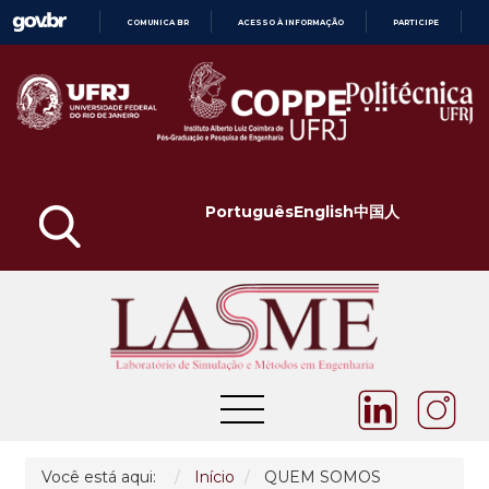
COMUNICA BR
ACESSO À INFORMAÇÃO
PARTICIPE
IR
PARA
O
CONTEÚDO
Português
English
中国人
Você está aqui:
Início
QUEM SOMOS