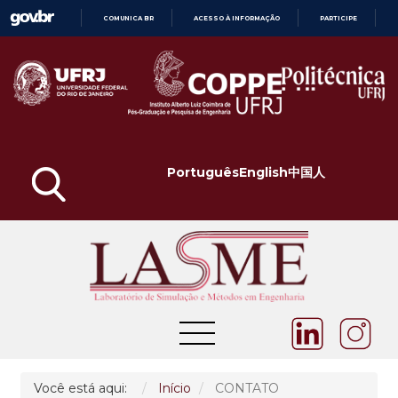
COMUNICA BR
ACESSO À INFORMAÇÃO
PARTICIPE
IR
PARA
O
CONTEÚDO
Português
English
中国人
Você está aqui:
Início
CONTATO