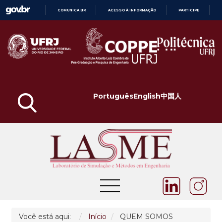
COMUNICA BR
ACESSO À INFORMAÇÃO
PARTICIPE
IR
PARA
O
CONTEÚDO
Português
English
中国人
Você está aqui:
Início
QUEM SOMOS