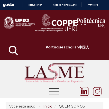
COMUNICA BR
ACESSO À INFORMAÇÃO
PARTICIPE
IR
PARA
O
CONTEÚDO
Português
English
中国人
Você está aqui:
Início
QUEM SOMOS