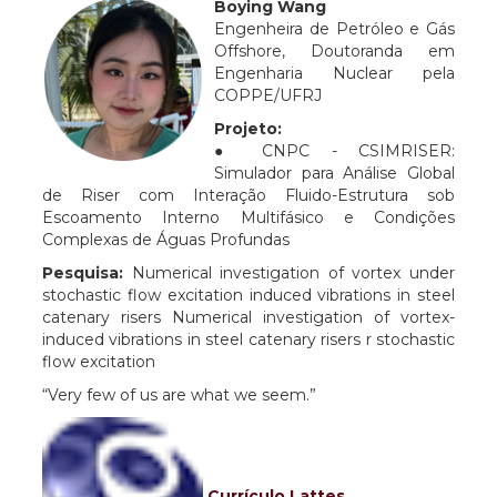
Boying Wang
Engenheira de Petróleo e Gás
Offshore, Doutoranda em
Engenharia Nuclear pela
COPPE/UFRJ
Projeto:
●
CNPC - CSIMRISER:
Simulador para Análise Global
de Riser com Interação Fluido-Estrutura sob
Escoamento Interno Multifásico e Condições
Complexas de Águas Profundas
Pesquisa:
Numerical investigation of vortex under
stochastic flow excitation induced vibrations in steel
catenary risers Numerical investigation of vortex-
induced vibrations in steel catenary risers r stochastic
flow excitation
“Very few of us are what we seem.”
Currículo Lattes