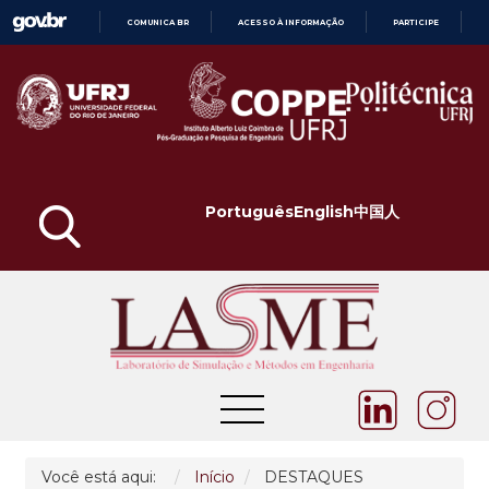
COMUNICA BR
ACESSO À INFORMAÇÃO
PARTICIPE
IR
PARA
O
CONTEÚDO
Português
English
中国人
Você está aqui:
Início
DESTAQUES