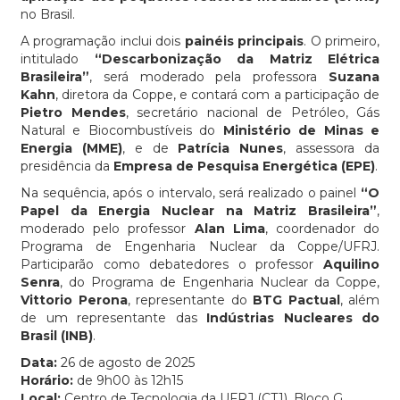
no Brasil.
A programação inclui dois
painéis principais
. O primeiro,
intitulado
“Descarbonização da Matriz Elétrica
Brasileira”
, será moderado pela professora
Suzana
Kahn
, diretora da Coppe, e contará com a participação de
Pietro Mendes
, secretário nacional de Petróleo, Gás
Natural e Biocombustíveis do
Ministério de Minas e
Energia (MME)
, e de
Patrícia Nunes
, assessora da
presidência da
Empresa de Pesquisa Energética (EPE)
.
Na sequência, após o intervalo, será realizado o painel
“O
Papel da Energia Nuclear na Matriz Brasileira”
,
moderado pelo professor
Alan Lima
, coordenador do
Programa de Engenharia Nuclear da Coppe/UFRJ.
Participarão como debatedores o professor
Aquilino
Senra
, do Programa de Engenharia Nuclear da Coppe,
Vittorio Perona
, representante do
BTG Pactual
, além
de um representante das
Indústrias Nucleares do
Brasil (INB)
.
Data:
26 de agosto de 2025
Horário:
de 9h00 às 12h15
Local:
Centro de Tecnologia da UFRJ (CT1), Bloco G,