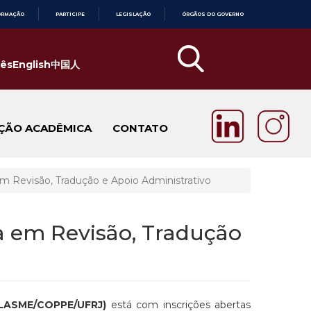
ORMAÇÃO
PARTICIPE
LEGISLAÇÃO
ÓRGÃOS DO GOVERNO
ês
English
中国人
ÇÃO ACADÊMICA
CONTATO
em Revisão, Tradução e Apoio Administrativo
ca em Revisão, Tradução
(LASME/COPPE/UFRJ)
está com inscrições abertas