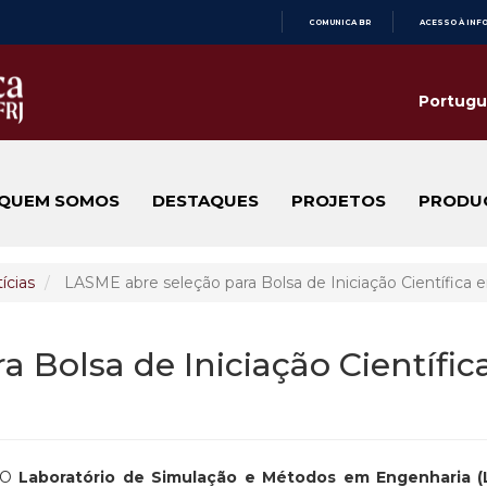
COMUNICA BR
ACESSO À INF
IR
PARA
O
Portugu
CONTEÚDO
QUEM SOMOS
DESTAQUES
PROJETOS
PRODU
ícias
LASME abre seleção para Bolsa de Iniciação Científica 
 Bolsa de Iniciação Científi
O
Laboratório de Simulação e Métodos em Engenharia 