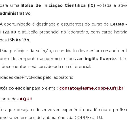
para uma
Bolsa de Iniciação Científica (IC)
voltada a ativ
administrativo
.
A oportunidade é destinada a estudantes do curso de
Letras 
1.122,00
e atuação presencial no laboratório, com carga horár
das
13h às 17h
.
Para participar da seleção, o candidato deve estar cursando en
bom desempenho acadêmico e possuir
inglês fluente
. Ta
de documentos será considerada um diferencial.
idades desenvolvidas pelo laboratório.
stórico escolar
para o e-mail:
contato@lasme.coppe.ufrj.br
ncontradas
AQUI
!
tes que desejam desenvolver experiência acadêmica e profiss
ministrativo em um dos laboratórios da COPPE/UFRJ.