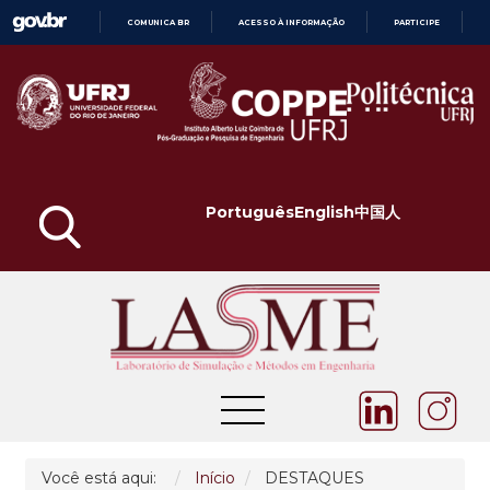
COMUNICA BR
ACESSO À INFORMAÇÃO
PARTICIPE
IR
PARA
O
CONTEÚDO
Português
English
中国人
Você está aqui:
Início
DESTAQUES