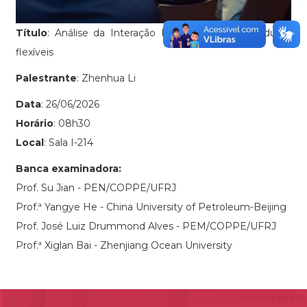
Título
: Análise da Interação Fluido-Estrutura em dutos
flexíveis
Palestrante
: Zhenhua Li
Data
: 26/06/2026
Horário
: 08h30
Local
: Sala I-214
Banca examinadora:
Prof. Su Jian - PEN/COPPE/UFRJ
Prof.ª Yangye He - China University of Petroleum-Beijing
Prof. José Luiz Drummond Alves - PEM/COPPE/UFRJ
Prof.ª Xiglan Bai - Zhenjiang Ocean University