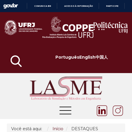
COMUNICA BR
ACESSO À INFORMAÇÃO
PARTICIPE
IR
PARA
O
CONTEÚDO
Português
English
中国人
Você está aqui:
Início
DESTAQUES