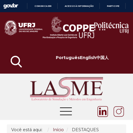
COMUNICA BR
ACESSO À INFORMAÇÃO
PARTICIPE
IR
PARA
O
CONTEÚDO
Português
English
中国人
Você está aqui:
Início
DESTAQUES